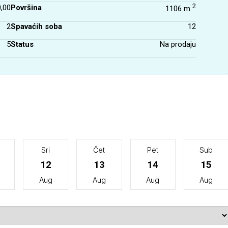
2
,00
Površina
1106 m
2
Spavaćih soba
12
5
Status
Na prodaju
Sri
Čet
Pet
Sub
12
13
14
15
Aug
Aug
Aug
Aug