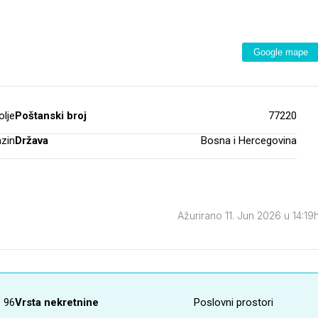
Google mape
olje
Poštanski broj
77220
zin
Država
Bosna i Hercegovina
Ažurirano 11. Jun 2026 u 14:19
96
Vrsta nekretnine
Poslovni prostori