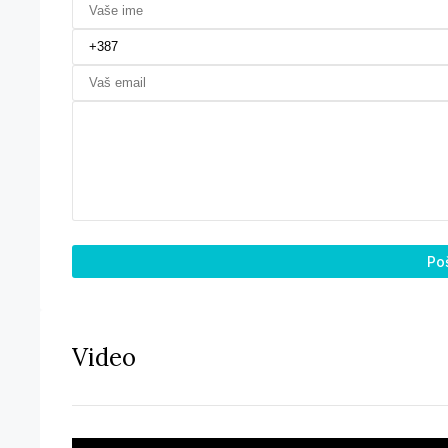
Poš
Video