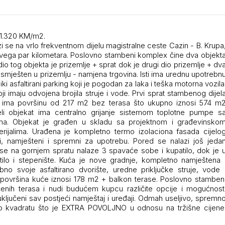
 1.320 KM/m2.
se na vrlo frekventnom dijelu magistralne ceste Cazin - B. Krupa
 svega par kilometara. Poslovno stambeni komplex čine dva objekt
io tog objekta je prizemlje + sprat dok je drugi dio prizemlje + dv
 smješten u prizemlju - namjena trgovina. Isti ima urednu upotrebn
liki asfaltirani parking koji je pogodan za laka i teška motorna vozila
 imaju odvojena brojila struje i vode. Prvi sprat stambenog dijel
 ima površinu od 217 m2 bez terasa što ukupno iznosi 574 m
li objekat ima centralno grijanje sistemom toplotne pumpe s
ma. Objekat je građen u skladu sa projektnom i građevinsko
rijalima. Urađena je kompletno termo izolaciona fasada cijelo
i, namješteni i spremni za upotrebu. Pored se nalazi još jeda
se na gornjem spratu nalaze 3 spavaće sobe i kupatilo, dok je 
atilo i stepenište. Kuća je nove gradnje, kompletno namještena 
no svoje asfaltirano dvorište, uredne priključke struje, vode 
 površina kuće iznosi 178 m2 + balkon terase. Poslovno stamben
enih terasa i nudi budućem kupcu različite opcije i mogućnost
ključeni sav postjeći namještaj i uređaji. Odmah useljivo, spremn
 po kvadratu što je EXTRA POVOLJNO u odnosu na tržišne cijene