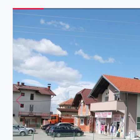
Vile
Zemljišta
Lista želja