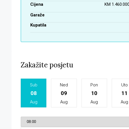
Cijena
KM 1.460.000
Garaže
Kupatila
Zakažite posjetu
Sub
Ned
Pon
Uto
08
09
10
11
Aug
Aug
Aug
Aug