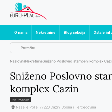
O nama
Nekretnine
Blog sekcija
Ostale inf
Sve nekretnine
Često post
Apartmani
Naslovna
Nekretnine
Sniženo Poslovno stambeni komplex Cazi
Hoteli
Kuće
Sniženo Poslovno sta
Ostalo
komplex Cazin
Poslovni prostori
Stanovi
NA PRODAJU
Vikendice
Naselje Polje, 77220 Cazin, Bosna i Hercegovina