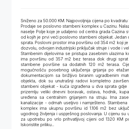
Sniženo za 50.000 KM. Najpovoljnija cijena po kvadratu
Prodaje se poslovno stambeni komplex u Cazinu. Nalazi 
naselje Polje koje je udaljeno od centra grada Cazina
od kojih je prvi veći poslovno stambeni objekat. Jedan d
sprata. Poslovni prostor ima površinu od 354 m2 koji je
dozvolu, odvojen industrijski priključak struje i vode i ve
Stambenim dijelovima se pristupa zasebnim ulazima koji
ima površinu od 357 m2 bez terasa dok drugi sprat
stambene površine sa dodatnih 120 m2 terasa. Cije
mogućnošću posebnog uključenja grijanja po etaža
dokumentacijom sa brižljivo biranim ugradbenim mate
objekta, dok su unutrašnji radovi kompletno završen
stambeni objekat - kuća izgrađena u dva sprata gdje 
prizemlju veliki dnevni boravak, ostava, hodnik, kup
uređena sa centralnim grijanjem na struju. Ima zaseb
kanalizacije - odmah useljivo i namješteno. Stambena
komplex ima ukupnu površinu id 1.106 m2 bez uključ
ugodnog življenja i uspješnog poslovanja. U cijenu su u
za upotrebu po vrlo prihvatljivoj cijeni od 1320 KM
Iskoristite priliku...