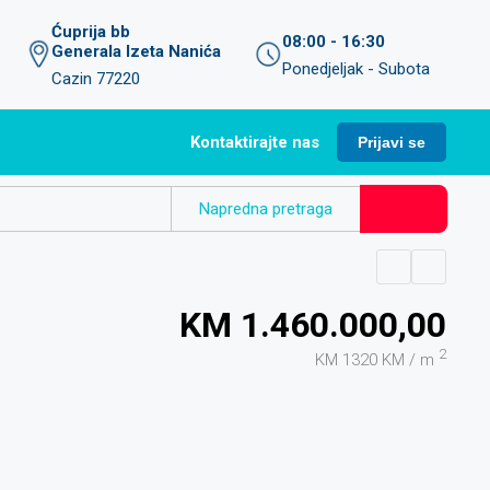
Ćuprija bb
08:00 - 16:30
Generala Izeta Nanića
Ponedjeljak - Subota
Cazin 77220
Kontaktirajte nas
Prijavi se
Napredna pretraga
KM 1.460.000,00
2
KM 1320 KM / m