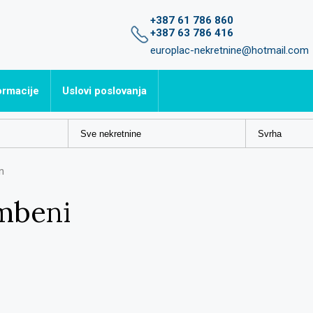
+387 61 786 860
+387 63 786 416
europlac-nekretnine@hotmail.com
ormacije
Uslovi poslovanja
avljena pitanja
n
mbeni