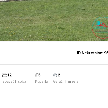
ID Nekretnine:
9
12
5
2
Spavaćih soba
Kupatila
Garažnih mjesta