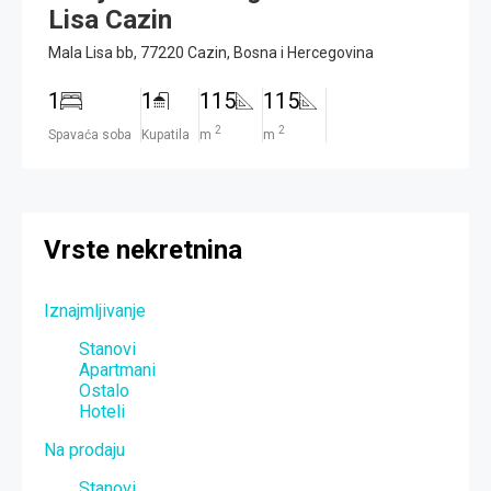
Lisa Cazin
Mala Lisa bb, 77220 Cazin, Bosna i Hercegovina
1
1
115
115
2
2
Spavaća soba
Kupatila
m
m
Vrste nekretnina
Iznajmljivanje
Stanovi
Apartmani
Ostalo
Hoteli
Na prodaju
Stanovi