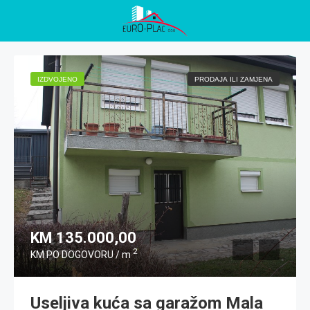
IZDVOJENO
PRODAJA ILI ZAMJENA
KM 135.000,00
2
KM PO DOGOVORU / m
Useljiva kuća sa garažom Mala