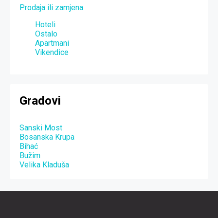
Prodaja ili zamjena
Hoteli
Ostalo
Apartmani
Vikendice
Gradovi
Sanski Most
Bosanska Krupa
Bihać
Bužim
Velika Kladuša