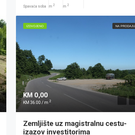
2
2
Spavaća soba
m
m
IZDVOJENO
NA PRODAJU
KM 0,00
2
KM 36.00 / m
Zemljište uz magistralnu cestu-
izazov investitorima