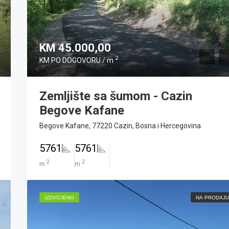
KM 45.000,00
2
KM PO DOGOVORU / m
Zemljište sa šumom - Cazin
Begove Kafane
Begove Kafane, 77220 Cazin, Bosna i Hercegovina
5761
5761
2
2
m
m
IZDVOJENO
NA PRODAJU