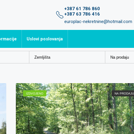
+387 61 786 860
+387 63 786 416
europlac-nekretnine@hotmail.com
ormacije
Uslovi poslovanja
avljena pitanja
IZDVOJENO
NA PRODAJU