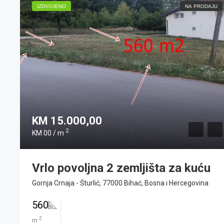
IZDVOJENO
NA PRODAJU
KM 15.000,00
2
KM 00 / m
Vrlo povoljna 2 zemljišta za kuću
Gornja Crnaja - Šturlić, 77000 Bihać, Bosna i Hercegovina
560
2
m