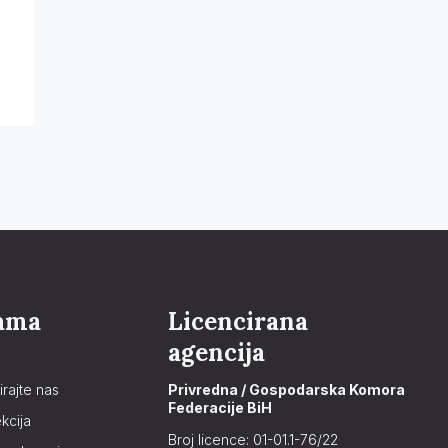
ama
Licencirana
agencija
irajte nas
Privredna / Gospodarska Komora
Federacije BiH
kcija
Broj licence: 01-01.1-76/22