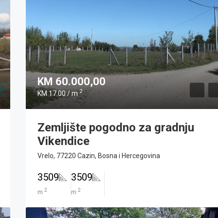
KM 60.000,00
2
KM 17.00 / m
Zemljište pogodno za gradnju
Vikendice
Vrelo, 77220 Cazin, Bosna i Hercegovina
3509
3509
2
2
m
m