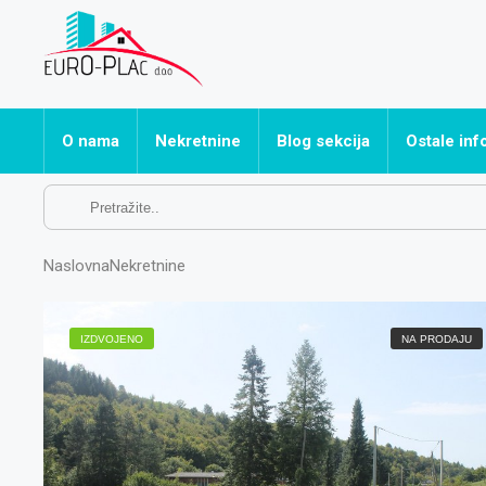
O nama
Nekretnine
Blog sekcija
Ostale inf
Sve nekretnine
Često post
Apartmani
Naslovna
Nekretnine
Hoteli
Kuće
IZDVOJENO
NA PRODAJU
Ostalo
Poslovni prostori
Stanovi
Vikendice