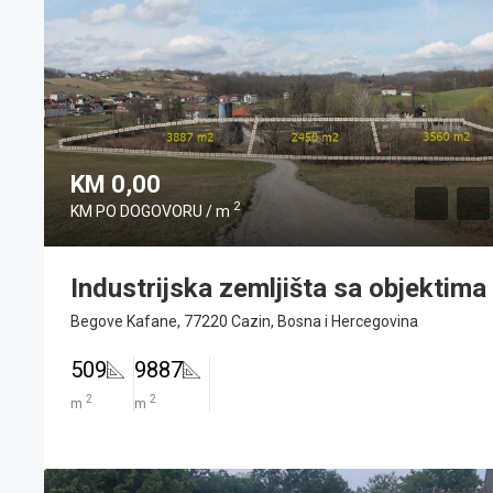
KM 0,00
2
KM PO DOGOVORU / m
Industrijska zemljišta sa objektima
Begove Kafane, 77220 Cazin, Bosna i Hercegovina
509
9887
2
2
m
m