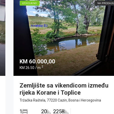
IZDVOJENO
NA PRODAJU
KM 60.000,00
2
KM 26.50 / m
Zemljište sa vikendicom između
rijeka Korane i Toplice
Tržačka Raštela, 77220 Cazin, Bosna i Hercegovina
1
20
2258