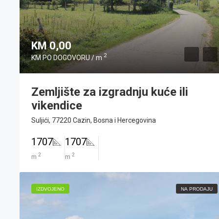
Vile
Zemljišta
Lista želja
KM 0,00
2
KM PO DOGOVORU / m
Zemljište za izgradnju kuće ili
vikendice
Suljići, 77220 Cazin, Bosna i Hercegovina
1707
1707
2
2
m
m
IZDVOJENO
NA PRODAJU