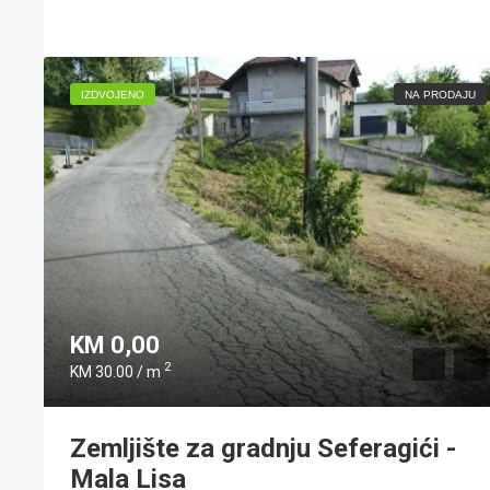
IZDVOJENO
NA PRODAJU
KM 0,00
2
KM 30.00 / m
Zemljište za gradnju Seferagići -
Mala Lisa