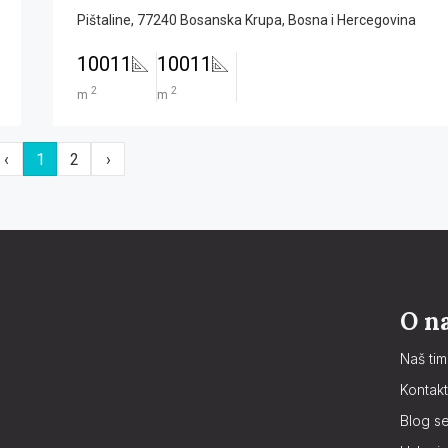
Pištaline, 77240 Bosanska Krupa, Bosna i Hercegovina
10011
10011
2
2
m
m
‹
1
2
›
O n
Naš tim
Kontakt
Blog se