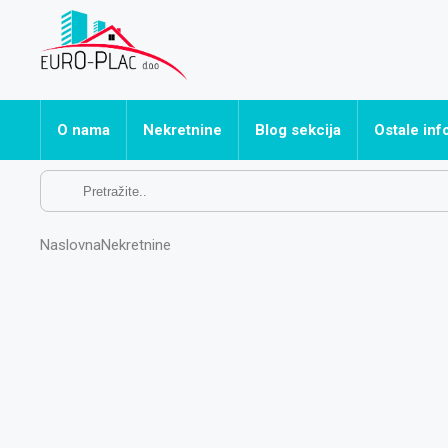
O nama
Nekretnine
Blog sekcija
Ostale inf
Sve nekretnine
Često post
Apartmani
Naslovna
Nekretnine
Hoteli
Kuće
Ostalo
Poslovni prostori
Stanovi
Vikendice