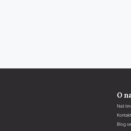
O n
Naš tim
Kontakt
Blog se