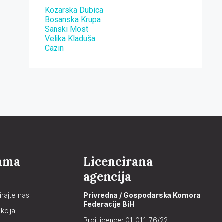
Kozarska Dubica
Bosanska Krupa
Sanski Most
Velika Kladuša
Cazin
ama
Licencirana
agencija
irajte nas
Privredna / Gospodarska Komora
Federacije BiH
kcija
Broj licence: 01-01.1-76/22