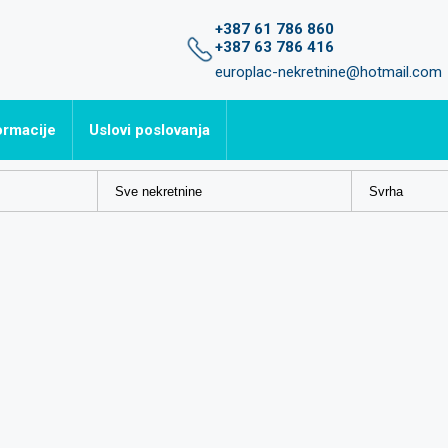
+387 61 786 860
+387 63 786 416
europlac-nekretnine@hotmail.com
ormacije
Uslovi poslovanja
avljena pitanja