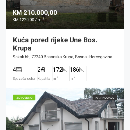
KM 210.000,00
2
KM 1220.00 / m
Kuća pored rijeke Une Bos.
Krupa
Sokak bb, 77240 Bosanska Krupa, Bosna i Hercegovina
4
2
172
186
2
2
Spavaća soba
Kupatila
m
m
IZDVOJENO
NA PRODAJU