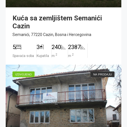
Kuća sa zemljištem Semanići
Cazin
Semanići, 77220 Cazin, Bosna i Hercegovina
5
3
240
2387
2
2
Spavaća soba
Kupatila
m
m
IZDVOJENO
NA PRODAJU