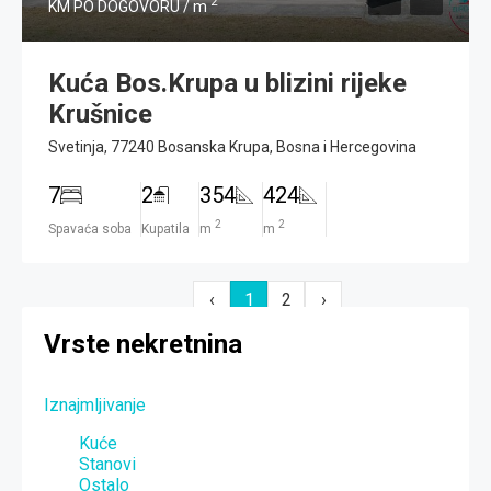
2
KM PO DOGOVORU / m
Kuća Bos.Krupa u blizini rijeke
Krušnice
Svetinja, 77240 Bosanska Krupa, Bosna i Hercegovina
7
2
354
424
2
2
Spavaća soba
Kupatila
m
m
‹
1
2
›
Vrste nekretnina
Iznajmljivanje
Kuće
Stanovi
Ostalo