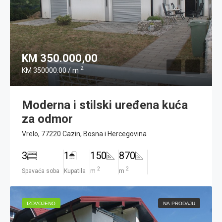
KM 350.000,00
2
KM 350000.00 / m
Moderna i stilski uređena kuća
za odmor
Vrelo, 77220 Cazin, Bosna i Hercegovina
3
1
150
870
2
2
Spavaća soba
Kupatila
m
m
IZDVOJENO
NA PRODAJU