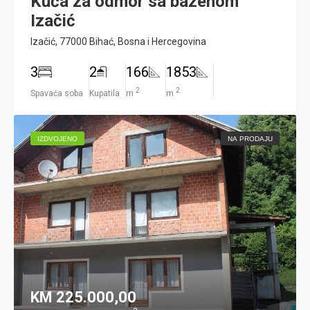
Kuća za odmor sa bazenom
Izačić
Izačić, 77000 Bihać, Bosna i Hercegovina
3
2
166
1853
2
2
Spavaća soba
Kupatila
m
m
IZDVOJENO
NA PRODAJU
KM 225.000,00