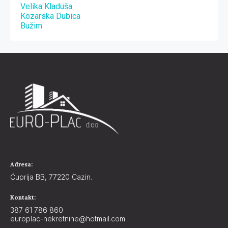
Velika Kladuša
Kozarska Dubica
Bužim
Adresa:
Ćuprija BB, 77220 Cazin.
Kontakt:
387 61 786 860
europlac-nekretnine@hotmail.com