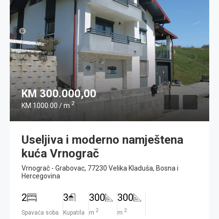
KM 300.000,00
2
KM 1000.00 / m
Useljiva i moderno namještena
kuća Vrnograč
Vrnograč - Grabovac, 77230 Velika Kladuša, Bosna i
Hercegovina
2
3
300
300
2
2
Spavaća soba
Kupatila
m
m