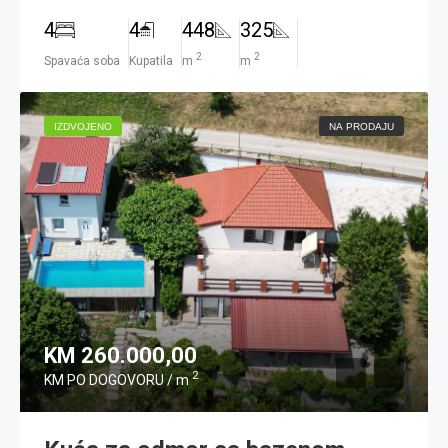
4
4
448
325
2
2
Spavaća soba
Kupatila
m
m
IZDVOJENO
NA PRODAJU
KM 260.000,00
2
KM PO DOGOVORU / m