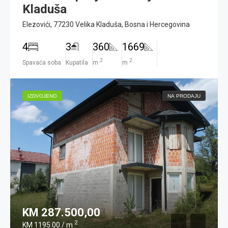
Kladuša
Elezovići, 77230 Velika Kladuša, Bosna i Hercegovina
4
3
360
1669
2
2
Spavaća soba
Kupatila
m
m
IZDVOJENO
NA PRODAJU
KM 287.500,00
2
KM 1195.00 / m