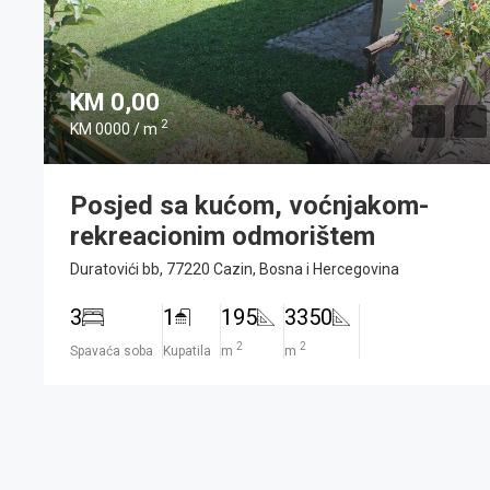
Vile
Zemljišta
Lista želja
KM 0,00
2
KM 0000 / m
Posjed sa kućom, voćnjakom-
rekreacionim odmorištem
Duratovići bb, 77220 Cazin, Bosna i Hercegovina
3
1
195
3350
2
2
Spavaća soba
Kupatila
m
m