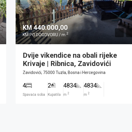
KM 440.000,00
2
KM PO DOGOVORU / m
Dvije vikendice na obali rijeke
Krivaje | Ribnica, Zavidovići
Zavidovići, 75000 Tuzla, Bosna i Hercegovina
4
2
4834
4834
2
2
Spavaća soba
Kupatila
m
m