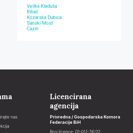
Velika Kladuša
Bihać
Kozarska Dubica
Sanski Most
Cazin
ama
Licencirana
agencija
irajte nas
Privredna / Gospodarska Komora
Federacije BiH
kcija
Broj licence: 01-01.1-76/22