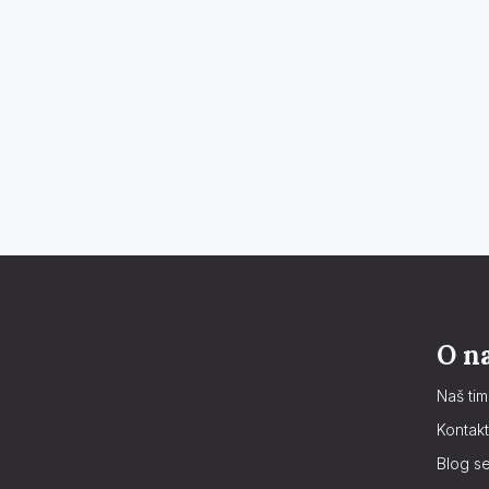
O n
Naš tim
Kontakt
Blog se