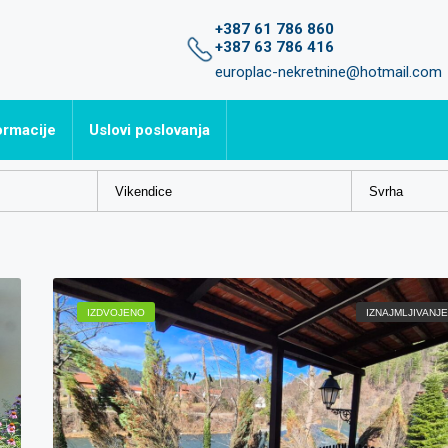
+387 61 786 860
+387 63 786 416
europlac-nekretnine@hotmail.com
ormacije
Uslovi poslovanja
avljena pitanja
IZDVOJENO
IZNAJMLJIVANJE