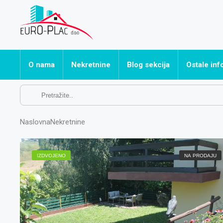
O nama
Nekretnine
Blog sekcija
Ostale inf
Sve nekretnine
Često post
Apartmani
Naslovna
Nekretnine
Hoteli
Kuće
IZDVOJENO
NA PRODAJU
Ostalo
Poslovni prostori
Stanovi
Vikendice