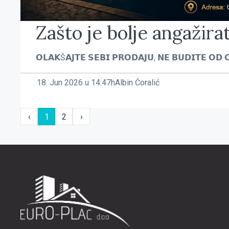
Zašto je bolje angažira
𝗢𝗟𝗔𝗞Š𝗔𝗝𝗧𝗘 𝗦𝗘𝗕𝗜 𝗣𝗥𝗢𝗗𝗔𝗝𝗨, 𝗡𝗘 𝗕𝗨𝗗𝗜𝗧𝗘 𝗢𝗗 𝗢
18. Jun 2026 u 14:47h
Albin Ćoralić
‹
1
2
›