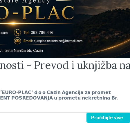
nosti - Prevod i uknjižba n
𝗣𝗟𝗔𝗖” 𝗱.𝗼.𝗼 𝗖𝗮𝘇𝗶𝗻 𝗔𝗴𝗲𝗻𝗰𝗶𝗷𝗮 𝘇𝗮 𝗽𝗿𝗼𝗺𝗲𝘁
𝗧 𝗣𝗢𝗦𝗥𝗘𝗗𝗢𝗩𝗔𝗡𝗝𝗔 𝘂 𝗽𝗿𝗼𝗺𝗲𝘁𝘂 𝗻𝗲𝗸𝗿𝗲𝘁𝗻𝗶𝗻𝗮 𝗕𝗿.
Pročitajte više