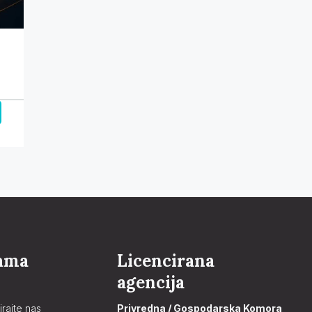
ama
Licencirana
agencija
irajte nas
Privredna / Gospodarska Komora