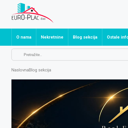
O nama
Nekretnine
Blog sekcija
Ostale inf
Sve nekretnine
Često post
Apartmani
Naslovna
Blog sekcija
Hoteli
Kuće
Ostalo
Poslovni prostori
Stanovi
Vikendice