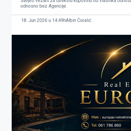
Savjeti vezani za direktnu kupovinu od vlasnika odnos
odnosno bez Agencije.
18. Jun 2026 u 14:49h
Albin Ćoralić