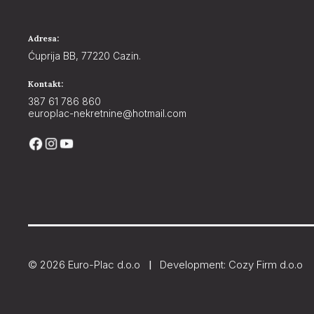
Adresa:
Ćuprija BB, 77220 Cazin.
Kontakt:
387 61 786 860
europlac-nekretnine@hotmail.com
© 2026 Euro-Plac d.o.o
Development: Cozy Firm d.o.o
|