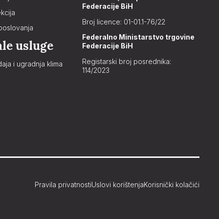
Federacije BiH
kcija
Broj licence: 01-01.1-76/22
poslovanja
Federalno Ministarstvo trgovine
ale usluge
Federacije BiH
Registarski broj posrednika:
aja i ugradnja klima
114/2023
Pravila privatnosti
Uslovi korištenja
Korisnički kolačići