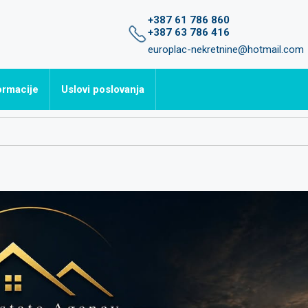
+387 61 786 860
+387 63 786 416
europlac-nekretnine@hotmail.com
ormacije
Uslovi poslovanja
avljena pitanja