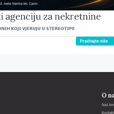
ti agenciju za nekretnine
𝗡𝗜𝗛 𝗞𝗢𝗝𝗜 𝗩𝗝𝗘𝗥𝗨𝗝𝗨 𝗨 𝗦𝗧𝗘𝗥𝗘𝗢𝗧𝗜𝗣𝗘
Pročitajte više
O n
Naš tim
Kontakt