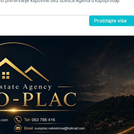
no preferiranje kupovine bez učešća Agenta u kupoprodaji
Pročitajte više