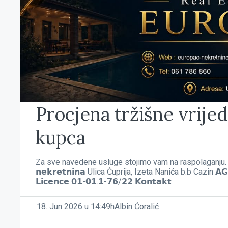
Vile
Zemljišta
Lista želja
Procjena tržišne vrijed
kupca
Za sve navedene usluge stojimo vam na raspolaganju. “𝗘𝗨𝗥𝗢-
𝗻𝗲𝗸𝗿𝗲𝘁𝗻𝗶𝗻𝗮 Ulica Ćuprija, Izeta Nanića b.b Cazin 𝗔𝗚𝗘
𝗟𝗶𝗰𝗲𝗻𝗰𝗲 𝟬𝟭-𝟬𝟭.𝟭-𝟳𝟲/𝟮𝟮 𝗞𝗼𝗻𝘁𝗮𝗸𝘁
18. Jun 2026 u 14:49h
Albin Ćoralić