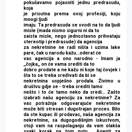
pokušavamo pojasniti jednu predrasudu,
koja
je prisutna prema ovoj profesiji, koju
mnogi ljudi
imaju. Ta predrasuda se svodi na to da ljudi
misle (mada nismo sigurni ni da to
zaista misle, nego jednostavno prihvataju
stereotip i predrasude) da agencija
za nekretnine ne radi ništa i uzima lake
pare, čak u narodu kažu...oderat će
vas agencija a ono narodno - Imam ja
,,čojka,, on će vama srediti da to
dobro prodate a ne kažu ni koje taj čovjek i
šta to se treba sređivati da bi se
nekretnina uspješno prodala. Živimo u
društvu gdje se - treba srediti tamo
nešto i to će tamo neko da sredi...
Zašto
izabrati našu agenciju za nekretnine?
Za
vas potražnja odgovarajuće nekretnine
može biti stresan i dugotrajan proces. Bilo
da ste kupac ili prodavac, naša agencija za
nekretnine, sa dugogodišnjim iskustvom,
stoji vam na raspolaganju da vam olakša
svaki korak na tom putu.
Agenti za