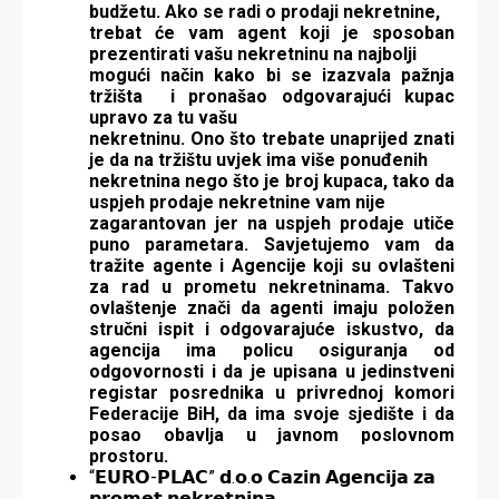
budžetu. Ako se radi o prodaji nekretnine,
trebat će vam agent koji je sposoban
prezentirati vašu nekretninu na najbolji
mogući način kako bi se izazvala pažnja
tržišta i pronašao odgovarajući kupac
upravo za tu vašu
nekretninu. Ono što trebate unaprijed znati
je da na tržištu uvjek ima više ponuđenih
nekretnina nego što je broj kupaca, tako da
uspjeh prodaje nekretnine vam nije
zagarantovan jer na uspjeh prodaje utiče
puno parametara. Savjetujemo vam da
tražite agente i Agencije koji su ovlašteni
za rad u prometu nekretninama. Takvo
ovlaštenje znači da agenti imaju položen
stručni ispit i odgovarajuće iskustvo, da
agencija ima policu osiguranja od
odgovornosti i da je upisana u jedinstveni
registar posrednika u privrednoj komori
Federacije BiH, da ima svoje sjedište i da
posao obavlja u javnom poslovnom
prostoru.
“𝗘𝗨𝗥𝗢-𝗣𝗟𝗔𝗖” 𝗱.𝗼.𝗼 𝗖𝗮𝘇𝗶𝗻 𝗔𝗴𝗲𝗻𝗰𝗶𝗷𝗮 𝘇𝗮
𝗽𝗿𝗼𝗺𝗲𝘁 𝗻𝗲𝗸𝗿𝗲𝘁𝗻𝗶𝗻𝗮