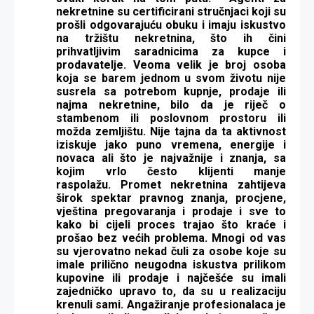
nekretnine su certificirani stručnjaci koji su
prošli odgovarajuću obuku i imaju iskustvo
na tržištu nekretnina, što ih čini
prihvatljivim saradnicima za kupce i
prodavatelje.
Veoma velik je broj osoba
koja se barem jednom u svom životu nije
susrela sa potrebom kupnje, prodaje ili
najma nekretnine, bilo da je riječ o
stambenom ili poslovnom prostoru ili
možda zemljištu.
Nije tajna da ta aktivnost
iziskuje jako puno vremena, energije i
novaca ali što je najvažnije i znanja, sa
kojim vrlo često klijenti manje
raspolažu.
Promet nekretnina zahtijeva
širok spektar pravnog znanja, procjene,
vještina pregovaranja i prodaje i sve to
kako bi cijeli proces trajao što kraće i
prošao bez većih problema.
Mnogi od vas
su vjerovatno nekad čuli za osobe koje su
imale prilično neugodna iskustva prilikom
kupovine ili prodaje i najčešće su imali
zajedničko upravo to, da su u realizaciju
krenuli sami. Angažiranje profesionalaca je