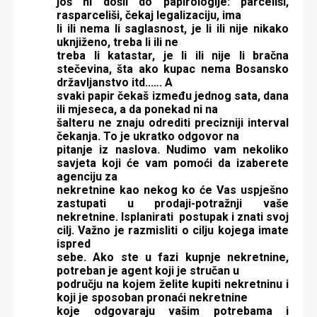
još ni došli do papirologije: parceliši,
rasparceliši, čekaj legalizaciju, ima
li ili nema li saglasnost, je li ili nije nikako
uknjiženo, treba li ili ne
treba li katastar, je li ili nije li bračna
stečevina, šta ako kupac nema Bosansko
državljanstvo itd..…. A
svaki papir čekaš između jednog sata, dana
ili mjeseca, a da ponekad ni na
šalteru ne znaju odrediti precizniji interval
čekanja. To je ukratko odgovor na
pitanje iz naslova.
Nudimo vam nekoliko
savjeta koji će vam pomoći da izaberete
agenciju za
nekretnine kao nekog ko će Vas uspješno
zastupati u prodaji-potražnji vaše
nekretnine. Isplanirati postupak i znati svoj
cilj.
Važno je razmisliti o cilju kojega imate
ispred
sebe. Ako ste u fazi kupnje nekretnine,
potreban je agent koji je stručan u
području na kojem želite kupiti nekretninu i
koji je sposoban pronaći nekretnine
koje odgovaraju vašim potrebama i