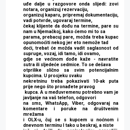
uđe dalje u razgovore onda slijedi: zovi
notara, organizuj rezervaciju,
organizuj kaparu, pripremaj dokumentaciju,
vadi potvrde, ugovaraj termine,
čekaj klijente da dođu na termine, pare su
nam u Njemačkoj, kako ćemo mi to sa
parama, prebacuj pare, možda treba kupac
opunomoćiti nekog jer eto nemože tad
doći, trebat će možda vadit saglasnost od
supruge, vozaj, idi tamo, idi ovamo,
gdje se većinom dođe kaže - navratite
sutra ili sljedeće sedmice. To se dešava
otprilike slično sa svim potencijalnim
kupcima. U prosjeku svaku
nekretninu treba pokazivati 10-ak puta
prije nego što pronađete pravog
kupca. A u međuvremenu potrebno vam je
javljanje na vaš telefon, odgovori
na sms, WhatsApp, Viber, odgovaraj na
komentare i poruke na društvenim
mrežama
i OLX-u, čuj se s kupcem u noćnom i
dnevnom terminu I tako u beskraj, a niste