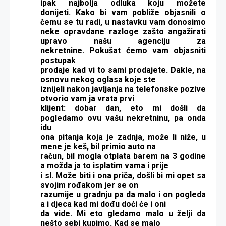
ipak najbolja odluka koju možete
donijeti.
Kako bi vam pobliže objasnili o
čemu se tu radi, u nastavku vam donosimo
neke opravdane razloge zašto angažirati
upravo našu agenciju za
nekretnine
.
Pokušat ćemo vam objasniti
postupak
prodaje kad vi to sami prodajete.
Dakle, na
osnovu nekog oglasa koje ste
iznijeli nakon javljanja na telefonske pozive
otvorio vam ja vrata prvi
klijent: dobar dan, eto mi došli da
pogledamo ovu vašu nekretninu, pa onda
idu
ona pitanja koja je zadnja, može li niže, u
mene je keš, bil primio auto na
račun, bil mogla otplata barem na 3 godine
a možda ja to isplatim vama i prije
i sl. Može biti i ona priča, došli bi mi opet sa
svojim rođakom jer se on
razumije u gradnju pa da malo i on pogleda
a i djeca kad mi dođu doći će i oni
da vide. Mi eto gledamo malo u želji da
nešto sebi kupimo. Kad se malo