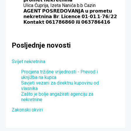
Ulica Ćuprija, Izeta Nanića b.b Cazin
𝗔𝗚𝗘𝗡𝗧 𝗣𝗢𝗦𝗥𝗘𝗗𝗢𝗩𝗔𝗡𝗝𝗔 𝘂 𝗽𝗿𝗼𝗺𝗲𝘁𝘂
𝗻𝗲𝗸𝗿𝗲𝘁𝗻𝗶𝗻𝗮 𝗕𝗿. 𝗟𝗶𝗰𝗲𝗻𝗰𝗲 𝟬𝟭-𝟬𝟭.𝟭-𝟳𝟲/𝟮𝟮
𝗞𝗼𝗻𝘁𝗮𝗸𝘁 𝟬𝟲𝟭𝟳𝟴𝟲𝟴𝟲𝟬 𝗶𝗹𝗶 𝟬𝟲𝟯𝟳𝟴𝟲𝟰𝟭𝟲
Posljednje novosti
Svijet nekretnina
Procjena tržišne vrijednosti - Prevod i
uknjižba na kupca
Savjeti vezani za direktnu kupovinu od
vlasnika
Zašto je bolje angažirati agenciju za
nekretnine
Zakonski okviri