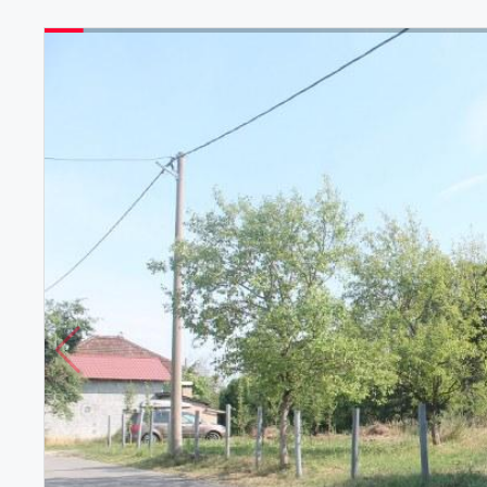
Vile
Zemljišta
Lista želja