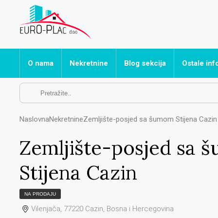
O nama
Nekretnine
Blog sekcija
Ostale inf
Sve nekretnine
Često post
Apartmani
Naslovna
Nekretnine
Zemljište-posjed sa šumom Stijena Cazin
Hoteli
Kuće
Zemljište-posjed sa 
Ostalo
Stijena Cazin
Poslovni prostori
Stanovi
NA PRODAJU
Vikendice
Vilenjača, 77220 Cazin, Bosna i Hercegovina