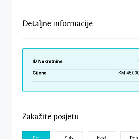
Detaljne informacije
ID Nekretnine
Cijena
KM 45.000
Zakažite posjetu
Pet
Sub
Ned
Pon