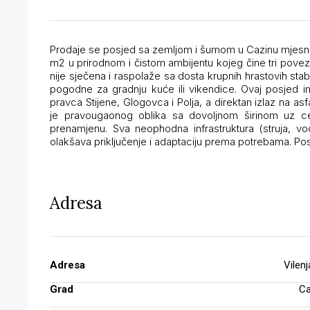
Prodaje se posjed sa zemljom i šumom u Cazinu mjesna 
m2 u prirodnom i čistom ambijentu kojeg čine tri pov
nije sječena i raspolaže sa dosta krupnih hrastovih sta
pogodne za gradnju kuće ili vikendice. Ovaj posjed im
pravca Stijene, Glogovca i Polja, a direktan izlaz na asf
je pravougaonog oblika sa dovoljnom širinom uz ces
prenamjenu. Sva neophodna infrastruktura (struja, vod
olakšava priključenje i adaptaciju prema potrebama. Posjed 
Adresa
Adresa
Vilen
Grad
Ca