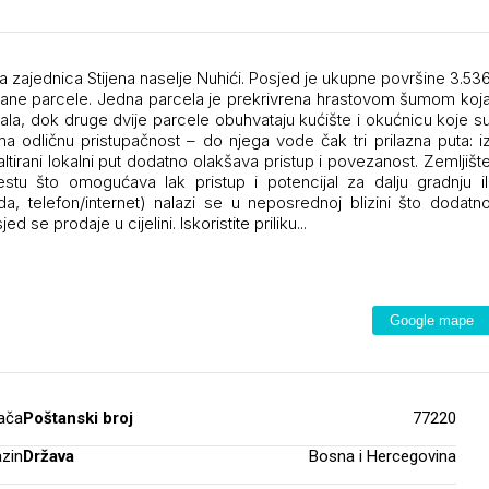
zajednica Stijena naselje Nuhići. Posjed je ukupne površine 3.53
ezane parcele. Jedna parcela je prekrivrena hrastovom šumom koj
bala, dok druge dvije parcele obuhvataju kućište i okućnicu koje s
a odličnu pristupačnost – do njega vode čak tri prilazna puta: i
altirani lokalni put dodatno olakšava pristup i povezanost. Zemljišt
tu što omogućava lak pristup i potencijal za dalju gradnju il
a, telefon/internet) nalazi se u neposrednoj blizini što dodatn
se prodaje u cijelini. Iskoristite priliku...
Google mape
jača
Poštanski broj
77220
zin
Država
Bosna i Hercegovina