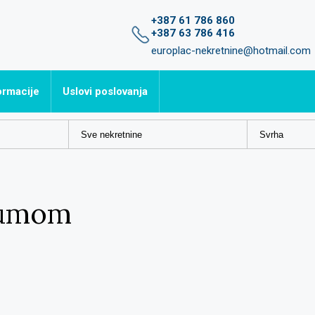
+387 61 786 860
+387 63 786 416
europlac-nekretnine@hotmail.com
ormacije
Uslovi poslovanja
avljena pitanja
šumom