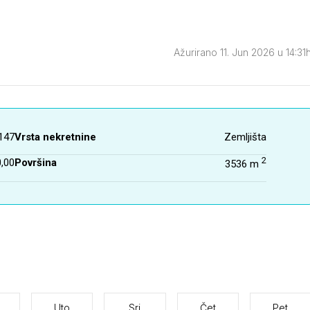
Ažurirano 11. Jun 2026 u 14:31
147
Vrsta nekretnine
Zemljišta
2
,00
Površina
3536 m
Uto
Sri
Čet
Pet