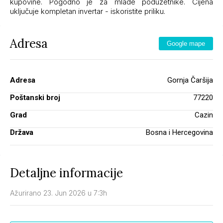
kupovine. Pogodno je za mlade poduzetnike. Cijena
uključuje kompletan invertar - iskoristite priliku.
Adresa
Google mape
Adresa
Gornja Čaršija
Poštanski broj
77220
Grad
Cazin
Država
Bosna i Hercegovina
Detaljne informacije
Ažurirano 23. Jun 2026 u 7:3h