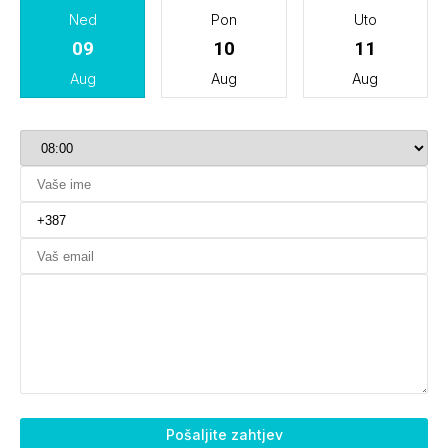
Ned
Pon
Uto
09
10
11
Aug
Aug
Aug
Pošaljite zahtjev