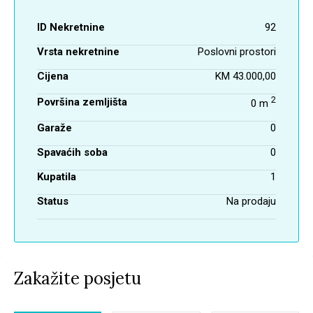
ID Nekretnine
92
Vrsta nekretnine
Poslovni prostori
Cijena
KM 43.000,00
2
Površina zemljišta
0 m
Garaže
0
Spavaćih soba
0
Kupatila
1
Status
Na prodaju
Zakažite posjetu