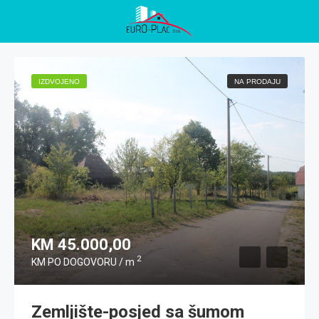
IZDVOJENO
NA PRODAJU
KM 45.000,00
2
KM PO DOGOVORU / m
Zemljište-posjed sa šumom