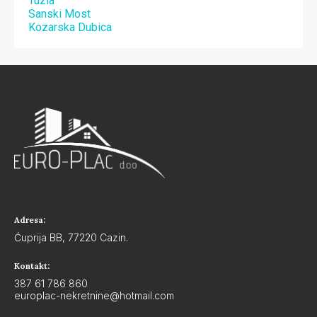
Tuzla
Sanski Most
Kozarska Dubica
Adresa:
Ćuprija BB, 77220 Cazin.
Kontakt:
387 61 786 860
europlac-nekretnine@hotmail.com