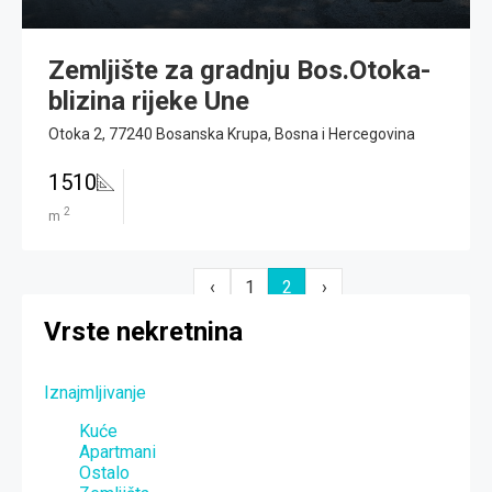
Zemljište za gradnju Bos.Otoka-
blizina rijeke Une
Otoka 2, 77240 Bosanska Krupa, Bosna i Hercegovina
1510
2
m
‹
1
2
›
Vrste nekretnina
Iznajmljivanje
Kuće
Apartmani
Ostalo