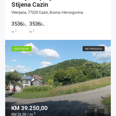
Stijena Cazin
Vilenjača, 77220 Cazin, Bosna i Hercegovina
3536
3536
2
2
m
m
IZDVOJENO
NA PRODAJU
KM 39.250,00
2
KM 26.00 / m