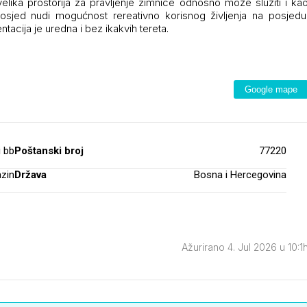
elika prostorija za pravljenje zimnice odnosno može služiti i ka
osjed nudi mogućnost rereativno korisnog življenja na posjedu
tacija je uredna i bez ikakvih tereta.
Google mape
i bb
Poštanski broj
77220
zin
Država
Bosna i Hercegovina
Ažurirano 4. Jul 2026 u 10:1