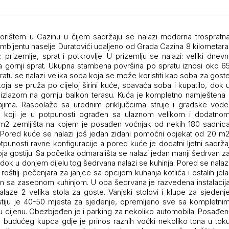
rištem u Cazinu u čijem sadržaju se nalazi moderna trospratn
bijentu naselje Duratovići udaljeno od Grada Cazina 8 kilometara
prizemlje, sprat i potkrovlje. U prizemlju se nalazi: veliki dnevn
 za gornji sprat. Ukupna stambena površina po spratu iznosi oko 6
atu se nalazi velika soba koja se može koristiti kao soba za gost
ja se pruža po cijeloj širini kuće, spavaća soba i kupatilo, dok 
 izlazom na gornju balkon terasu. Kuća je kompletno namještena 
jima. Raspolaže sa urednim priključcima struje i gradske vode
da koji je u potpunosti ograđen sa ulaznom velikom i dodatno
 m2 zemljišta na kojem je posađen voćnjak od nekih 180 sadnic
e). Pored kuće se nalazi još jedan zidani pomoćni objekat od 20 m
otpunosti ravne konfiguracije a pored kuće je dodatni ljetni sadrža
oja gostiju. Sa početka odmarališta se nalazi jedan manji šedrvan z
ok u donjem dijelu tog šedrvana nalazi se kuhinja. Pored se nalaz
oštilj-pečenjara za janjce sa opcijom kuhanja kotlića i ostalih jela
van sa zasebnom kuhinjom. U oba šedrvana je razvedena instalacij
nalaze 2 velika stola za goste. Vanjski stolovi i klupe za sjedenj
stiju je 40-50 mjesta za sjedenje, opremljeno sve sa kompletni
 u cijenu. Obezbjeđen je i parking za nekoliko automobila. Posađen
a budućeg kupca gdje je prinos raznih voćki nekoliko tona u tok