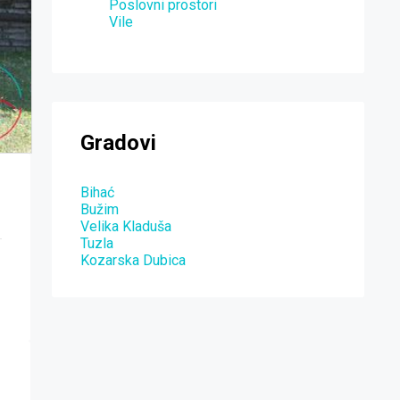
Poslovni prostori
Vile
Gradovi
Bihać
1
Bužim
Velika Kladuša
Tuzla
Kozarska Dubica