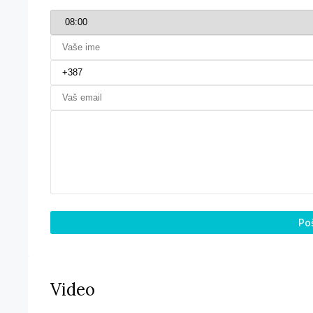
Poš
Video