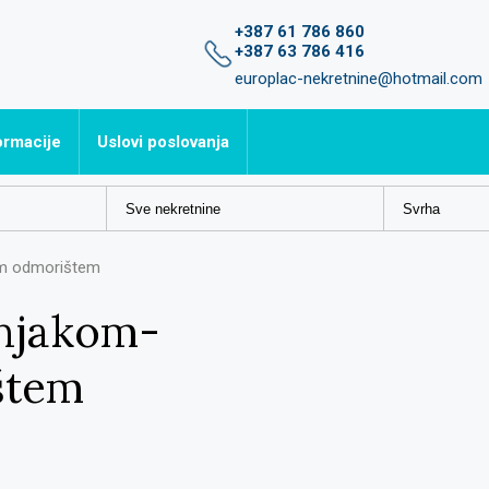
+387 61 786 860
+387 63 786 416
europlac-nekretnine@hotmail.com
ormacije
Uslovi poslovanja
avljena pitanja
im odmorištem
ćnjakom-
štem