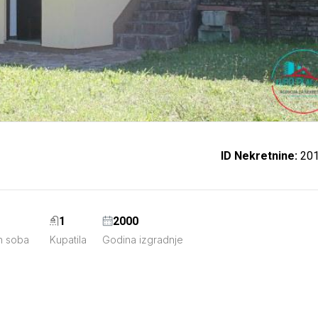
ID Nekretnine:
20
1
2000
h soba
Kupatila
Godina izgradnje