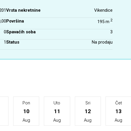
201
Vrsta nekretnine
Vikendice
2
,00
Površina
195 m
0
Spavaćih soba
3
1
Status
Na prodaju
Pon
Uto
Sri
Čet
10
11
12
13
Aug
Aug
Aug
Aug