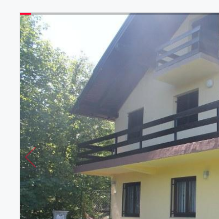
Vile
Zemljišta
Lista želja