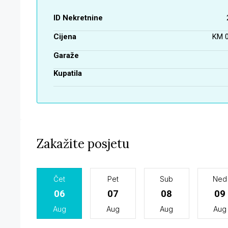
ID Nekretnine
Cijena
KM 0
Garaže
Kupatila
Zakažite posjetu
Čet
Pet
Sub
Ned
06
07
08
09
Aug
Aug
Aug
Aug