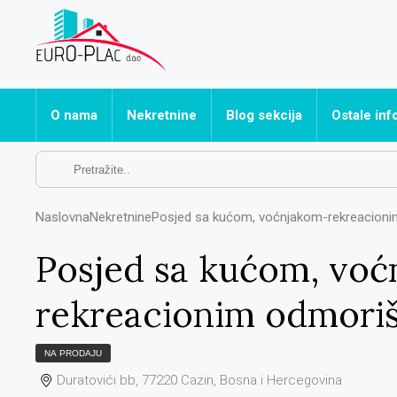
O nama
Nekretnine
Blog sekcija
Ostale inf
Sve nekretnine
Često post
Apartmani
Naslovna
Nekretnine
Posjed sa kućom, voćnjakom-rekreacion
Hoteli
Kuće
Posjed sa kućom, vo
Ostalo
rekreacionim odmori
Poslovni prostori
Stanovi
NA PRODAJU
Vikendice
Duratovići bb, 77220 Cazin, Bosna i Hercegovina