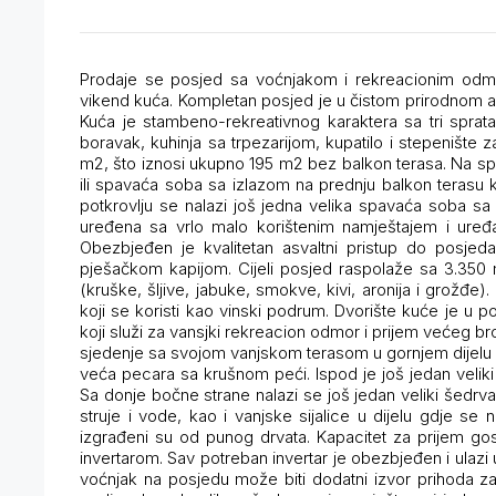
Prodaje se posjed sa voćnjakom i rekreacionim odmo
vikend kuća. Kompletan posjed je u čistom prirodnom am
Kuća je stambeno-rekreativnog karaktera sa tri sprata: 
boravak, kuhinja sa trpezarijom, kupatilo i stepenište
m2, što iznosi ukupno 195 m2 bez balkon terasa. Na spr
ili spavaća soba sa izlazom na prednju balkon terasu ko
potkrovlju se nalazi još jedna velika spavaća soba sa
uređena sa vrlo malo korištenim namještajem i uređa
Obezbjeđen je kvalitetan asvaltni pristup do posje
pješačkom kapijom. Cijeli posjed raspolaže sa 3.350
(kruške, šljive, jabuke, smokve, kivi, aronija i grožđ
koji se koristi kao vinski podrum. Dvorište kuće je u p
koji služi za vansjki rekreacion odmor i prijem većeg br
sjedenje sa svojom vanjskom terasom u gornjem dijelu d
veća pecara sa krušnom peći. Ispod je još jedan veliki r
Sa donje bočne strane nalazi se još jedan veliki šedr
struje i vode, kao i vanjske sijalice u dijelu gdje se 
izgrađeni su od punog drvata. Kapacitet za prijem go
invertarom. Sav potreban invertar je obezbjeđen i ulazi
voćnjak na posjedu može biti dodatni izvor prihoda z