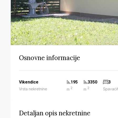
Osnovne informacije
Vikendice
195
3350
3
2
2
Vrsta nekretnine
m
m
Spavaći
Detaljan opis nekretnine