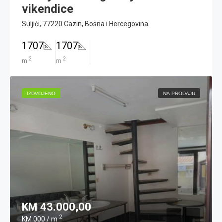
vikendice
Suljići, 77220 Cazin, Bosna i Hercegovina
1707
1707
2
2
m
m
IZDVOJENO
NA PRODAJU
KM 43.000,00
2
KM 000 / m