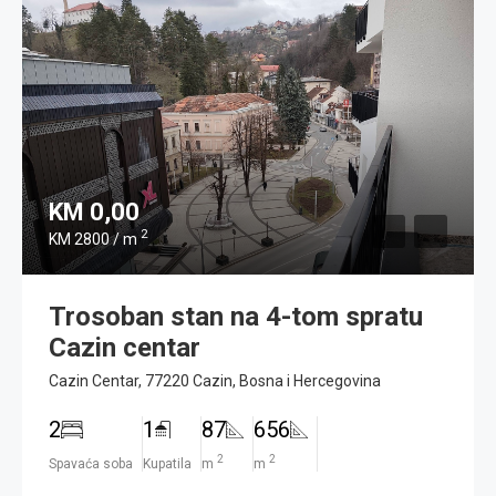
KM 0,00
2
KM 2800 / m
Trosoban stan na 4-tom spratu
Cazin centar
Cazin Centar, 77220 Cazin, Bosna i Hercegovina
2
1
87
656
2
2
Spavaća soba
Kupatila
m
m