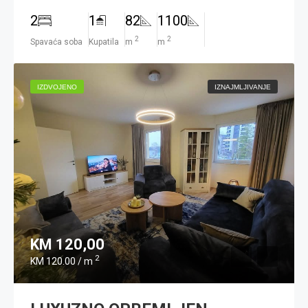
2
1
82
1100
2
2
Spavaća soba
Kupatila
m
m
IZDVOJENO
IZNAJMLJIVANJE
KM 120,00
2
KM 120.00 / m