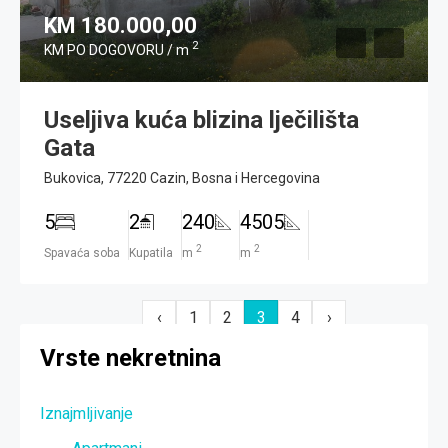
KM 180.000,00
2
KM PO DOGOVORU / m
Useljiva kuća blizina lječilišta
Gata
Bukovica, 77220 Cazin, Bosna i Hercegovina
5
2
240
4505
2
2
Spavaća soba
Kupatila
m
m
‹
1
2
3
4
›
Vrste nekretnina
Iznajmljivanje