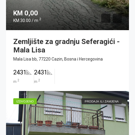
KM 0,00
2
KM 30.00 / m
Zemljište za gradnju Seferagići -
Mala Lisa
Mala Lisa bb, 77220 Cazin, Bosna i Hercegovina
2431
2431
2
2
m
m
IZDVOJENO
PRODAJA ILI ZAMJENA