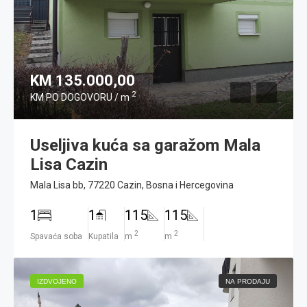
KM 135.000,00
2
KM PO DOGOVORU / m
Useljiva kuća sa garažom Mala
Lisa Cazin
Mala Lisa bb, 77220 Cazin, Bosna i Hercegovina
1
1
115
115
2
2
Spavaća soba
Kupatila
m
m
IZDVOJENO
NA PRODAJU