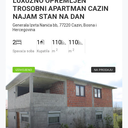
LUXUZNO OPREMLJEN
TROSOBNI APARTMAN CAZIN
NAJAM STAN NA DAN
Generala Izeta Nanića bb, 77220 Cazin, Bosna i
Hercegovina
2
1
110
110
2
2
Spavaća soba
Kupatila
m
m
IZDVOJENO
NA PRODAJU