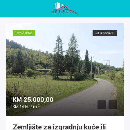
IZDVOJENO
NA PRODAJU
KM 25.000,00
2
KM 14.50 / m
Zemljište za izgradnju kuće ili