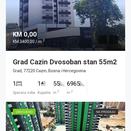
KM 0,00
2
KM 3400.00 / m
Grad Cazin Dvosoban stan 55m2
Grad, 77220 Cazin, Bosna i Hercegovina
1
1
55
6965
2
2
Spavaća soba
Kupatila
m
m
IZDVOJENO
NA PRODAJU