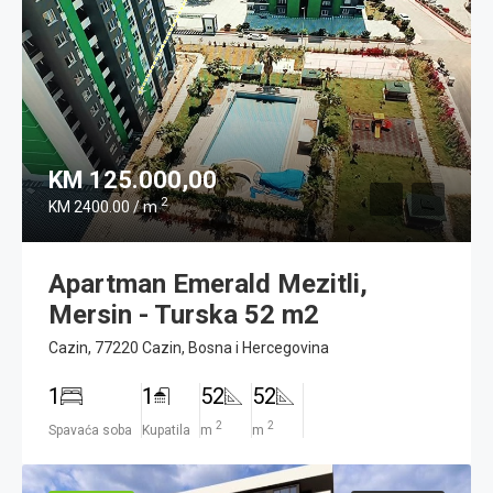
KM 125.000,00
2
KM 2400.00 / m
Apartman Emerald Mezitli,
Mersin - Turska 52 m2
Cazin, 77220 Cazin, Bosna i Hercegovina
1
1
52
52
2
2
Spavaća soba
Kupatila
m
m