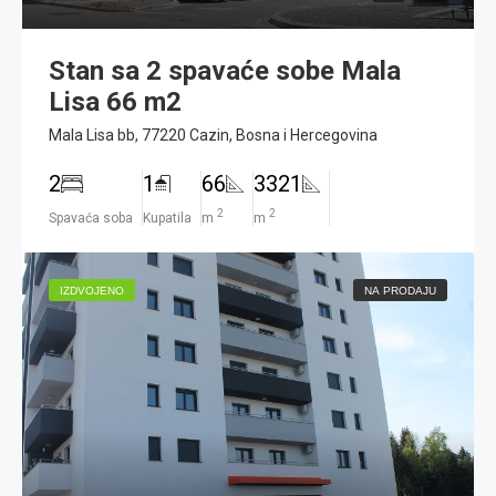
Stan sa 2 spavaće sobe Mala
Lisa 66 m2
Mala Lisa bb, 77220 Cazin, Bosna i Hercegovina
2
1
66
3321
2
2
Spavaća soba
Kupatila
m
m
IZDVOJENO
NA PRODAJU