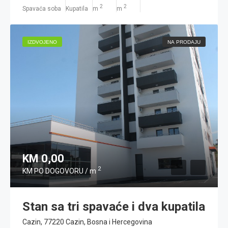
2
2
Spavaća soba
Kupatila
m
m
IZDVOJENO
NA PRODAJU
KM 0,00
2
KM PO DOGOVORU / m
Stan sa tri spavaće i dva kupatila
Cazin, 77220 Cazin, Bosna i Hercegovina