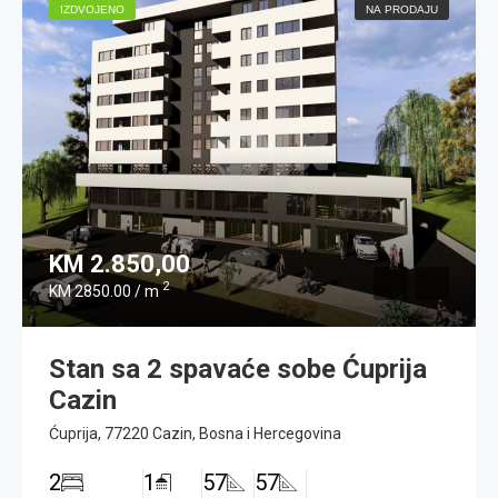
IZDVOJENO
NA PRODAJU
KM 2.850,00
2
KM 2850.00 / m
Stan sa 2 spavaće sobe Ćuprija
Cazin
Ćuprija, 77220 Cazin, Bosna i Hercegovina
2
1
57
57