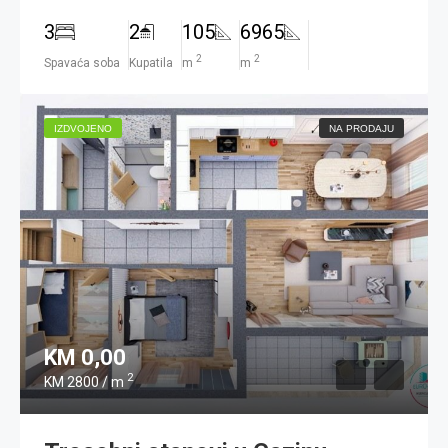
3
2
105
6965
2
2
Spavaća soba
Kupatila
m
m
IZDVOJENO
NA PRODAJU
KM 0,00
2
KM 2800 / m