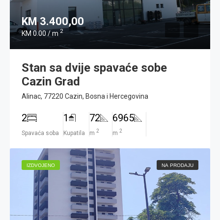
KM 3.400,00
2
KM 0.00 / m
Stan sa dvije spavaće sobe
Cazin Grad
Alinac, 77220 Cazin, Bosna i Hercegovina
2
1
72
6965
2
2
Spavaća soba
Kupatila
m
m
IZDVOJENO
NA PRODAJU