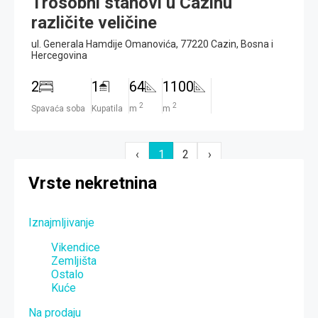
Trosobni stanovi u Cazinu
različite veličine
ul. Generala Hamdije Omanovića, 77220 Cazin, Bosna i
Hercegovina
2
1
64
1100
2
2
Spavaća soba
Kupatila
m
m
‹
1
2
›
Vrste nekretnina
Iznajmljivanje
Vikendice
Zemljišta
Ostalo
Kuće
Na prodaju