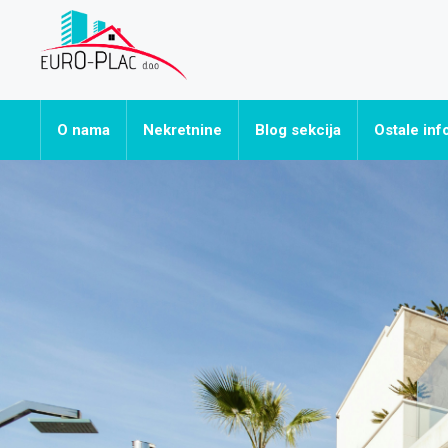
O nama
Nekretnine
Blog sekcija
Ostale inf
Sve nekretnine
Često post
Apartmani
Hoteli
Kuće
Ostalo
Poslovni prostori
Stanovi
Vikendice