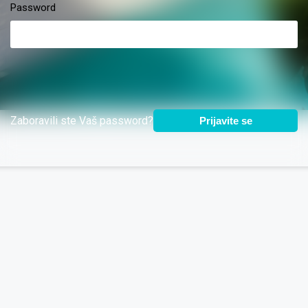
Password
Zaboravili ste Vaš password?