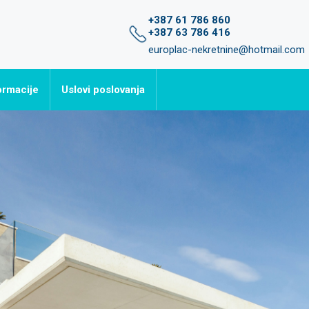
+387 61 786 860
+387 63 786 416
europlac-nekretnine@hotmail.com
ormacije
Uslovi poslovanja
avljena pitanja