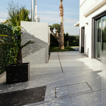
Vile
Zemljišta
Lista želja