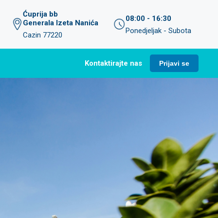
Ćuprija bb
08:00 - 16:30
Generala Izeta Nanića
Ponedjeljak - Subota
Cazin 77220
Kontaktirajte nas
Prijavi se