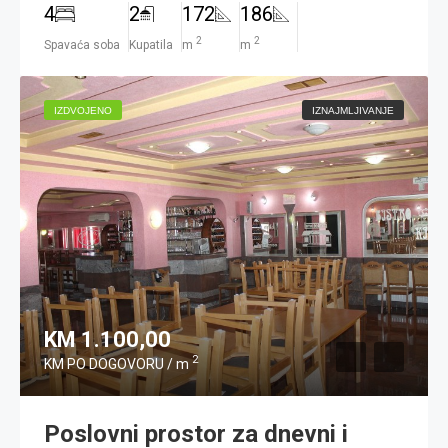
4
2
172
186
2
2
Spavaća soba
Kupatila
m
m
IZDVOJENO
IZNAJMLJIVANJE
KM 1.100,00
2
KM PO DOGOVORU / m
Poslovni prostor za dnevni i