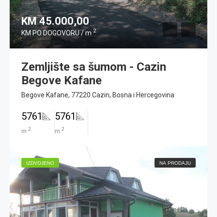
KM 45.000,00
2
KM PO DOGOVORU / m
Zemljište sa šumom - Cazin
Begove Kafane
Begove Kafane, 77220 Cazin, Bosna i Hercegovina
5761
5761
2
2
m
m
IZDVOJENO
NA PRODAJU