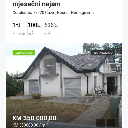
mjesečni najam
Ćoralići bb, 77220 Cazin, Bosna i Hercegovina
1
100
536
2
2
Kupatila
m
m
IZDVOJENO
NA PRODAJU
KM 350.000,00
2
KM 350000.00 / m