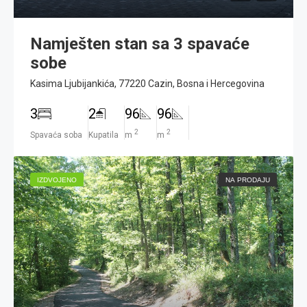
Namješten stan sa 3 spavaće
sobe
Kasima Ljubijankića, 77220 Cazin, Bosna i Hercegovina
3
2
96
96
2
2
Spavaća soba
Kupatila
m
m
IZDVOJENO
NA PRODAJU