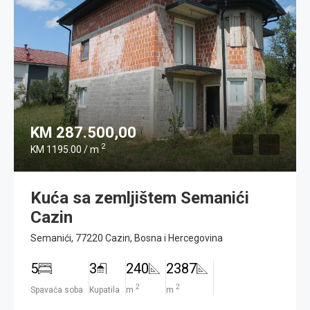
KM 287.500,00
2
KM 1195.00 / m
Kuća sa zemljištem Semanići
Cazin
Semanići, 77220 Cazin, Bosna i Hercegovina
5
3
240
2387
2
2
Spavaća soba
Kupatila
m
m