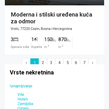
Moderna i stilski uređena kuća
za odmor
Vrelo, 77220 Cazin, Bosna i Hercegovina
3
1
150
870
2
2
Spavaća soba
Kupatila
m
m
‹
1
2
3
4
5
6
7
›
Vrste nekretnina
Iznajmljivanje
Vile
Hoteli
Zemljišta
Ostalo