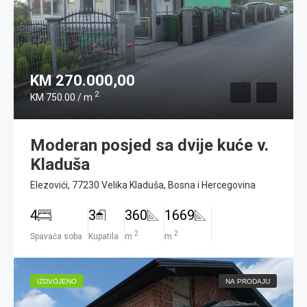
KM 270.000,00
2
KM 750.00 / m
Moderan posjed sa dvije kuće v.
Kladuša
Elezovići, 77230 Velika Kladuša, Bosna i Hercegovina
4
3
360
1669
2
2
Spavaća soba
Kupatila
m
m
IZDVOJENO
NA PRODAJU