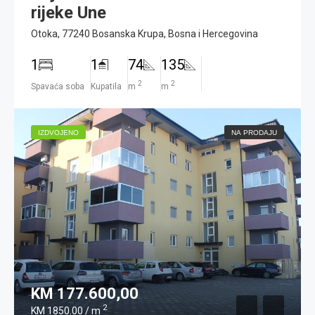
rijeke Une
Otoka, 77240 Bosanska Krupa, Bosna i Hercegovina
1
1
74
135
2
2
Spavaća soba
Kupatila
m
m
IZDVOJENO
NA PRODAJU
KM 177.600,00
2
KM 1850.00 / m